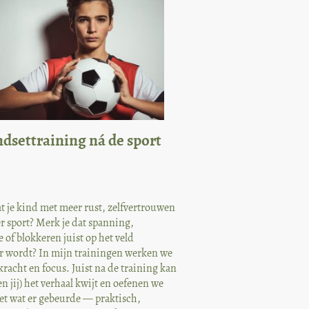
dsettraining ná de sport
dat je kind met meer rust, zelfvertrouwen
er sport? Merk je dat spanning,
e of blokkeren juist op het veld
r wordt? In mijn trainingen werken we
kracht en focus. Juist na de training kan
en jij) het verhaal kwijt en oefenen we
et wat er gebeurde — praktisch,