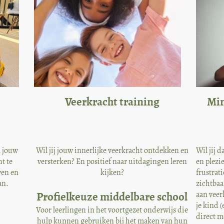
Veerkracht training
Min
 jouw
Wil jij jouw innerlijke veerkracht ontdekken en
Wil jij 
t te
versterken? En positief naar uitdagingen leren
en plezi
wen en
kijken?
frustrati
an.
zichtbaa
Profielkeuze middelbare school
aan veer
je kind (
Voor leerlingen in het voortgezet onderwijs die
direct m
hulp kunnen gebruiken bij het maken van hun