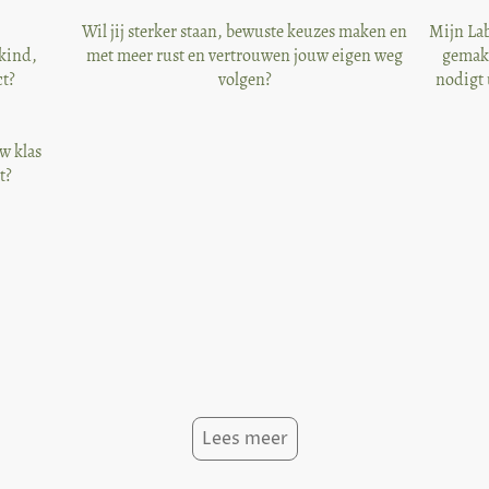
Wil jij sterker staan, bewuste keuzes maken en
Mijn La
 kind,
met meer rust en vertrouwen jouw eigen weg
gemak 
ct?
volgen?
nodigt 
w klas
t?
Lees meer